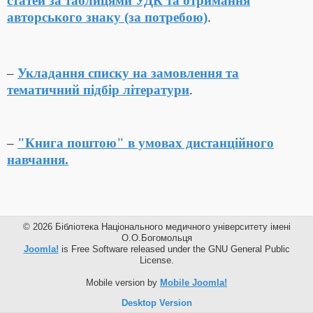
статей за таблицями УДК та отримання
авторського знаку (за потребою)
.
–
Укладання списку на замовлення та
тематичний підбір літератури
.
–
"Книга поштою" в умовах дистанційного
навчання.
© 2026 Бібліотека Національного медичного університету імені
О.О.Богомольця
Joomla!
is Free Software released under the GNU General Public
License.
Mobile version by
Mobile Joomla!
Desktop Version