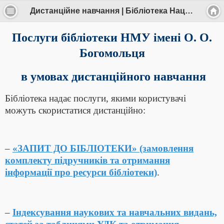
Дистанційне навчання | Бібліотека Національного медичного університету імені О.О.Богомольця
Послуги бібліотеки НМУ імені О. О.
Богомольця
в умовах дистанційного навчання
Бібліотека надає послуги, якими користувачі
можуть скористатися дистанційно:
–
«ЗАПИТ ДО БІБЛІОТЕКИ» (замовлення
комплекту підручників та отримання
інформації про ресурси бібліотеки)
.
–
Індексування наукових та навчальних видань,