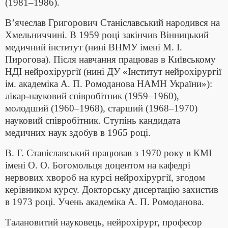
(1981–1986).
В’ячеслав Григорович Станіславський народився на
Хмельниччині. В 1959 році закінчив Вінницький
медичний інститут (нині ВНМУ імені М. І.
Пирогова). Після навчання працював в Київському
НДІ нейрохірургії (нині ДУ «Інститут нейрохірургії
ім. академіка А. П. Ромоданова НАМН України»):
лікар-науковий співробітник (1959–1960),
молодший (1960–1968), старший (1968–1970)
науковий співробітник. Ступінь кандидата
медичних наук здобув в 1965 році.
В. Г. Станіславський працював з 1970 року в КМІ
імені О. О. Богомольця доцентом на кафедрі
нервових хвороб на курсі нейрохірургії, згодом
керівником курсу. Докторську дисертацію захистив
в 1973 році. Учень академіка А. П. Ромоданова.
Талановитий науковець, нейрохірург, професор