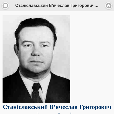
Станіславський В’ячеслав Григорович | Бібліотека Національного медичного університету імені О.О.Богомольця
Станіславський В’ячеслав Григорович