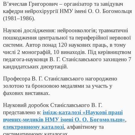
В’ячеслав Григорович – організатор та завідувач
кафедри нейрохірургії НМУ імені О. О. Богомольця
(1981–1986).
Наукові дослідження: нейроонкологія; травматичні
пошкодження центральної та периферійної нервової
системи. Автор понад 120 наукових праць, в тому
числі 2 монографій, 10 винаходів. Під керівництвом
педагога-науковця В. Г. Станіславського захищено 7
кандидатських дисертацій.
Професора В. Г. Станіславського нагороджено
золотою та бронзовою медалями за участь у
фахових виставках.
Науковий доробок Станіславського В. Г.
представлено в:
імідж-каталозі «Наукові праці
вчених-медиків НМУ імені О. О. Богомольця»
,
електронному каталозі
, алфавітному та
систематичному каталогах.