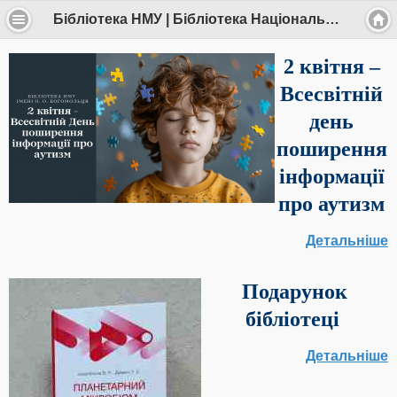
Бібліотека НМУ | Бібліотека Національного медичного університету імені О.О.Богомольця
2 квітня –
Всесвітній
день
поширення
інформації
про аутизм
Детальніше
Подарунок
бібліотеці
Детальніше