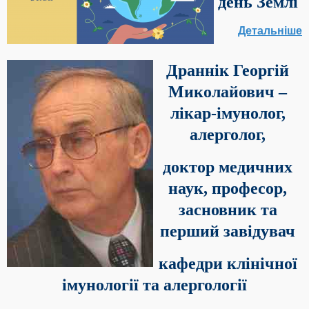
день Землі
Детальніше
Драннік Георгій
Миколайович –
лікар-імунолог,
алерголог,
доктор медичних
наук, професор,
засновник та
перший завідувач
кафедри клінічної
імунології та алергології