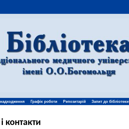
 надходження
Графік роботи
Репозитарій
Запит до бібліотеки
 і контакти