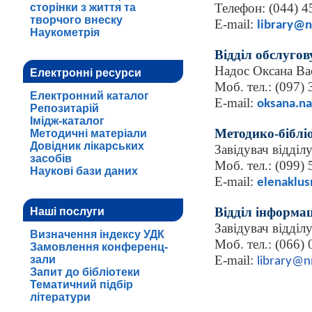
Телефон: (044) 4
сторінки з життя та
творчого внеску
Е-mail:
library@
Наукометрія
Відділ обслуго
Надос Оксана Ва
Електронні ресурси
Моб. тел.: (097)
Електронний каталог
E-mail:
oksana.n
Репозитарій
Імідж-каталог
Методико-біблі
Методичні матеріали
Довідник лікарських
Завідувач відділ
засобів
Моб. тел.: (099)
Наукові бази даних
E-mail:
elenaklu
Відділ інформац
Наші послуги
Завідувач відділ
Визначення індексу УДК
Моб. тел.: (066)
Замовлення конференц-
E-mail:
зали
library@
Запит до бібліотеки
Тематичний підбір
літератури