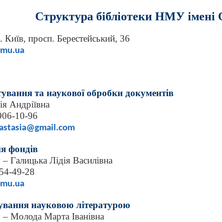
Структура бібліотеки НМУ імені 
. Київ, просп. Берестейський, 36
nmu.ua
тування та наукової обробки документів
ія Андріївна
 906-10-96
nastasia@gmail.com
ня фондів
у – Галицька Лідія Василівна
454-49-28
nmu.ua
вування науковою літературою
у – Молода Марта Іванівна