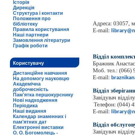
Історія
Дирекція
Структура і контакти
Положення про
Адреса: 03057, м
бібліотеку
Правила користування
Е-mail:
library@
Наші партнери
Замовлення літератури
Графік роботи
Відділ комплек
Бражник Анастас
Користувачу
Моб. тел.: (066)
Дистанційне навчання
Е-mail:
braznika
На допомогу науковцю
Академічна
доброчесність
Відділ зберіган
Пам’ятка першокурснику
Завідувач відділ
Нові надходження
Телефон: (044) 
Періодика
Е-mail:
Наші видання
library@
Календар знаменних і
пам’ятних дат
Відділ обслуго
Електронні виставки
Завідувач відділ
О. О. Богомолець -