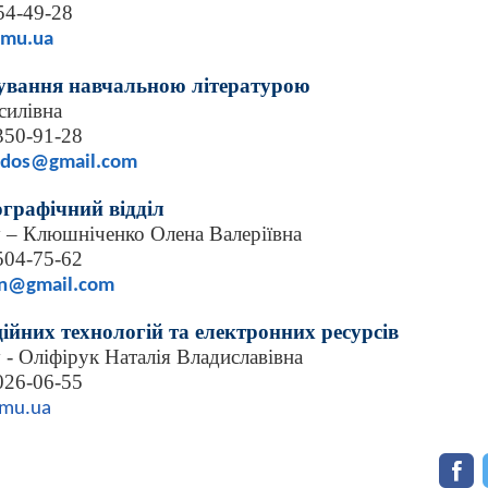
54-49-28
nmu.ua
вування навчальною літературою
силівна
 350-91-28
ados@gmail.com
ографічний відділ
у – Клюшніченко Олена Валеріївна
 504-75-62
sn@gmail.com
ійних технологій та електронних ресурсів
у - Оліфірук Наталія Владиславівна
 026-06-55
nmu.ua