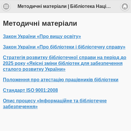
Методичні матеріали | Бібліотека Національного медичного університету імені О.О.Богомольця
Методичні матеріали
Закон України «Про вищу освіту»
Закон України «Про бібліотеки і бібліотечну справу»
Стратегія розвитку бібліотечної справи на період до
2025 року «Якісні зміни бібліотек для забезпечення
сталого розвитку України»
Положення про атестацію працівників бібліотеки
Стандарт ISO 9001:2008
Опис процесу «Інформаційне та бібліотечне
забезпечення»