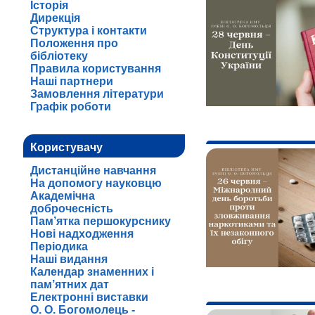
Історія
Дирекція
Структура і контакти
Положення про
бібліотеку
Правила користування
Наші партнери
Замовлення літератури
Графік роботи
Користувачу
Дистанційне навчання
На допомогу науковцю
Академічна
доброчесність
Пам’ятка першокурснику
Нові надходження
Періодика
Наші видання
Календар знаменних і
пам’ятних дат
Електронні виставки
О. О. Богомолець -