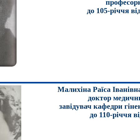
професор
до 105-річчя в
Малихіна Раїса Іванівна
доктор медични
завідувач кафедри гіне
до 110-річчя в