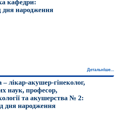
ка кафедри:
ід дня народження
Детальніше...
 – лікар-акушер-гінеколог,
х наук, професор,
кології та акушерства № 2:
ід дня народження