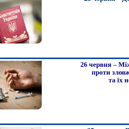
26 червня – Мі
проти злов
та їх 