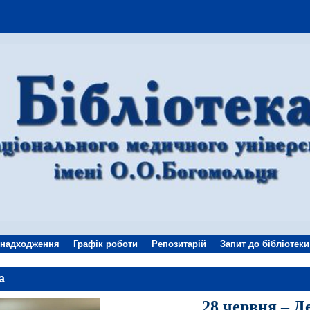
 надходження
Графік роботи
Репозитарій
Запит до бібліотеки
а
28 червня – Д