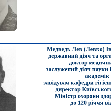
Медведь Лев (Левко) Ів
державний діяч та орга
доктор медични
заслужений діяч науки 
академік
завідувач кафедри гігіє
директор Київськог
Міністр охорони здо
до 120 річчя в