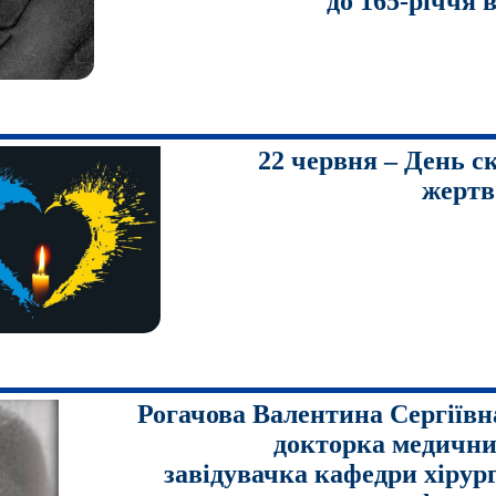
до 165-річчя 
22 червня – День с
жертв
Рогачова Валентина Сергіївна
докторка медични
завідувачка кафедри хірург