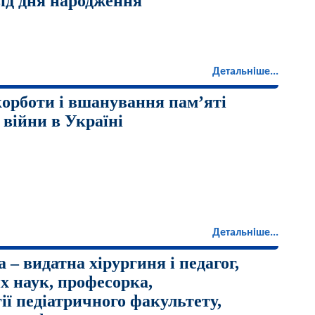
від дня народження
Детальніше...
корботи і вшанування пам’яті
 війни в Україні
Детальніше...
 – видатна хірургиня і педагог,
х наук, професорка,
ії педіатричного факультету,