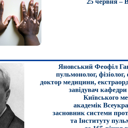
25 червня – В
Яновський Феофіл Гав
пульмонолог, фізіолог, 
доктор медицини, екстраор
завідувач кафедри
Київського ме
академік Всеукра
засновник системи про
та Інституту пульм