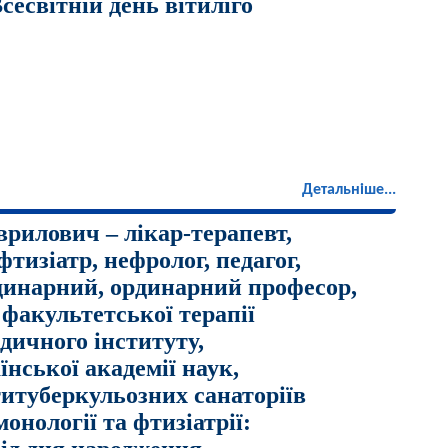
сесвітній день вітиліго
Детальніше...
рилович – лікар-терапевт,
фтизіатр, нефролог, педагог,
динарний, ординарний професор,
 факультетської терапії
дичного інституту,
їнської академії наук,
титуберкульозних санаторіїв
онології та фтизіатрії: