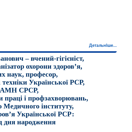
Детальніше...
анович – вчений-гігієніст,
нізатор охорони здоров’я,
х наук, професор,
і техніки Української РСР,
 АМН СРСР,
ни праці і профзахворювань,
о Медичного інституту,
ров’я Української РСР:
ід дня народження